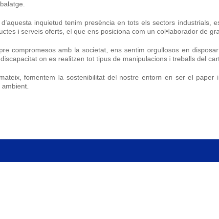
balatge.
t d’aquesta inquietud tenim presència en tots els sectors industrials
uctes i serveis oferts, el que ens posiciona com un col•laborador de gra
re compromesos amb la societat, ens sentim orgullosos en disposar 
iscapacitat on es realitzen tot tipus de manipulacions i treballs del car
 mateix, fomentem la sostenibilitat del nostre entorn en ser el paper
 ambient.