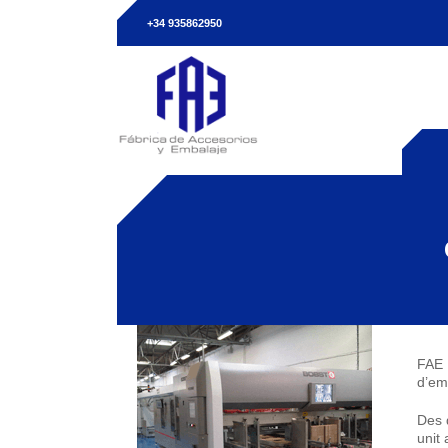
+34 935862950
FAE 
d’em
Des 
unit