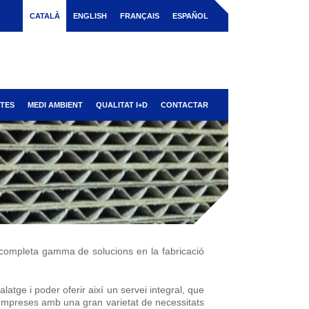
CATALÀ
ENGLISH
FRANÇAIS
ESPAÑOL
TES
MEDI AMBIENT
QUALITAT I+D
CONTACTAR
 completa gamma de solucions en la fabricació
tge i poder oferir així un servei integral, que
 empreses amb una gran varietat de necessitats