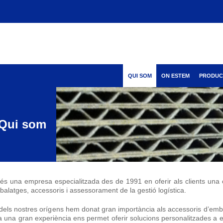
QUI SOM
ON ESTEM
PRODUC
Qui som
és una empresa especialitzada des de 1991 en oferir als clients una
balatges, accessoris i assessorament de la gestió logística.
dels nostres orígens hem donat gran importància als accessoris d’embala
 a una gran experiència ens permet oferir solucions personalitzades a