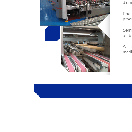
d’em
Frui
prod
Semp
amb d
Així
medi